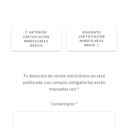
POST
SIGUIENTE
ANTERIOR:
SIGUIENTE:
ANTERIOR:
POST:
CERTIFICACIÓN
CERTIFICACIÓN
MINDFULNESS
MINDFULNESS
MEDIO
BÁSICO
Deja una respuesta
Tu dirección de correo electrónico no será
publicada.
Los campos obligatorios están
marcados con
*
Comentario
*