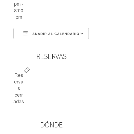
pm -
8:00
pm
AÑADIR AL CALENDARIO
Descargar ICS
Google Calendar
iCalendar
Office 365
Outlook Live
RESERVAS
Res
erva
s
cerr
adas
DÓNDE