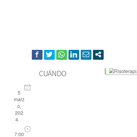
Risoterapia nivel
Navegación
medio
de
entradas
administrator
5 marzo, 2024
0
CUÁNDO
5
marz
o,
202
4
7:00